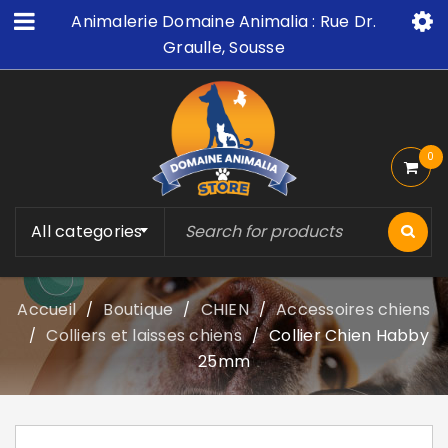
Animalerie Domaine Animalia : Rue Dr.
Graulle, Sousse
0
All categories
Accueil
Boutique
CHIEN
Accessoires chiens
/
/
/
Colliers et laisses chiens
Collier Chien Habby
/
/
25mm