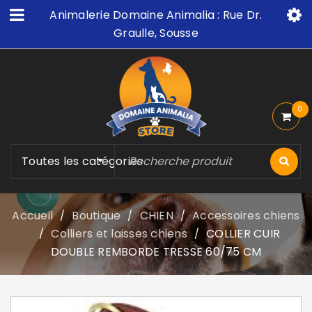
Animalerie Domaine Animalia : Rue Dr.
Graulle, Sousse
0
Toutes les catégories
Accueil
Boutique
CHIEN
Accessoires chiens
/
/
/
Colliers et laisses chiens
COLLIER CUIR
/
/
DOUBLE REMBORDE TRESSE 60/75 CM