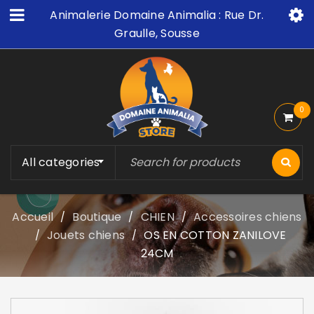
Animalerie Domaine Animalia : Rue Dr.
Graulle, Sousse
0
All categories
Accueil
Boutique
CHIEN
Accessoires chiens
/
/
/
Jouets chiens
OS EN COTTON ZANILOVE
/
/
24CM