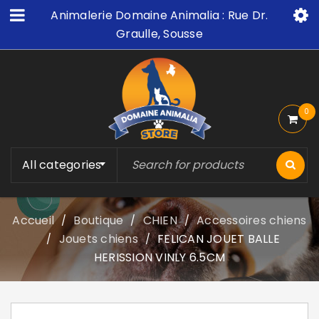
Animalerie Domaine Animalia : Rue Dr.
Graulle, Sousse
0
All categories
Accueil
Boutique
CHIEN
Accessoires chiens
/
/
/
Jouets chiens
FELICAN JOUET BALLE
/
/
HERISSION VINLY 6.5CM