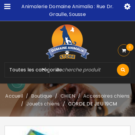
Animalerie Domaine Animalia : Rue Dr.
Graulle, Sousse
0
Toutes les catégories
Accueil
Boutique
CHIEN
Accessoires chiens
/
/
/
Jouets chiens
CORDE DE JEU 19CM
/
/