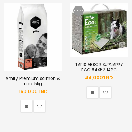
EPUISÉ
SE CONNECTER
Identifiant ou e-mail
*
Mot de passe
*
TAPIS ABSOR SUPNAPPY
ECO 84X57 14PC
44,000
TND
Amity Premium salmon &
rice 15kg
Se souvenir de moi
160,000
TND
SE CONNECTER
MOT DE PASSE PERDU ?