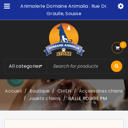
Animalerie Domaine Animalia : Rue Dr.
Graulle, Sousse
0
All categories
Accueil
Boutique
CHIEN
Accessoires chiens
/
/
/
Jouets chiens
BALLE ROUGE PM
/
/