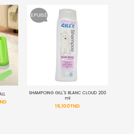
EPUISÉ
SHAMPOING GILL'S BLANC CLOUD 200
MENFOR
ALL
ml
ND
16,100
TND