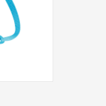
SE CONNECTER
Identifiant ou e-mail
*
Mot de passe
*