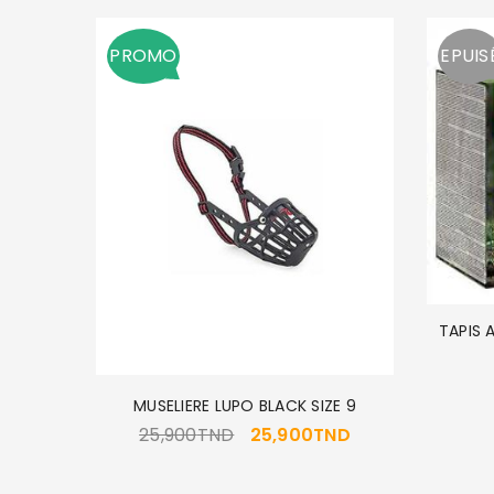
PROMO
EPUIS
2
TAPIS 
MUSELIERE LUPO BLACK SIZE 9
25,900
TND
25,900
TND