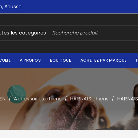
e, Sousse
tes les catégories
CUEIL
A PROPOS
BOUTIQUE
ACHETEZ PAR MARQUE
EN
Accessoires chiens
HARNAIS chiens
HARNAIS
/
/
/