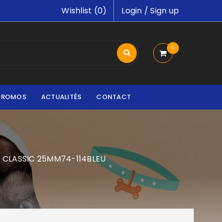
Wishlist (
0
)
Login
/
Sign up
0
PROMOS
ACTUALITÉS
CONTACT
 CLASSIC 25MM74-114BLEU