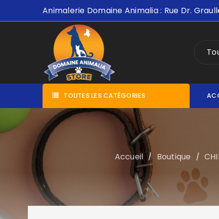
Animalerie Domaine Animalia : Rue Dr. Graull
Tou
TOUTES LES CATÉGORIES
AC
Accueil
Boutique
CHI
/
/