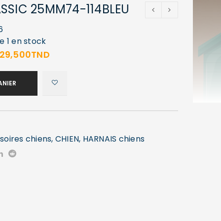
SSIC 25MM74-114BLEU
6
e 1 en stock
29,500
TND
ANIER
soires chiens
,
CHIEN
,
HARNAIS chiens