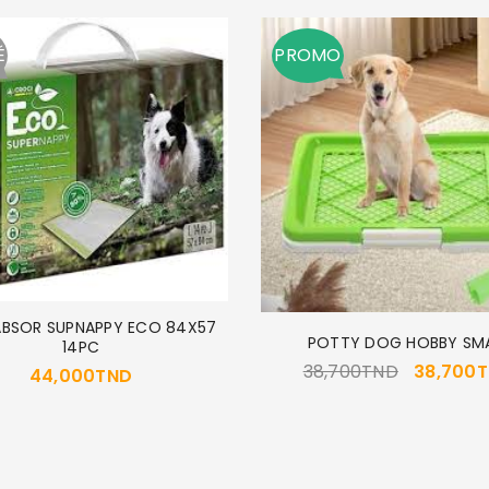
Se souvenir de moi
SE CONNECTER
É
PROMO
MOT DE PASSE PERDU ?
ABSOR SUPNAPPY ECO 84X57
POTTY DOG HOBBY SM
14PC
38,700
TND
38,700
T
44,000
TND