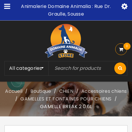
Animalerie Domaine Animalia : Rue Dr.
Graulle, Sousse
0
All categories
Accueil
Boutique
CHIEN
Accessoires chiens
/
/
/
GAMELLES ET FONTAINES POUR CHIENS
/
/
GAMELLE BREAK 2 0.6L