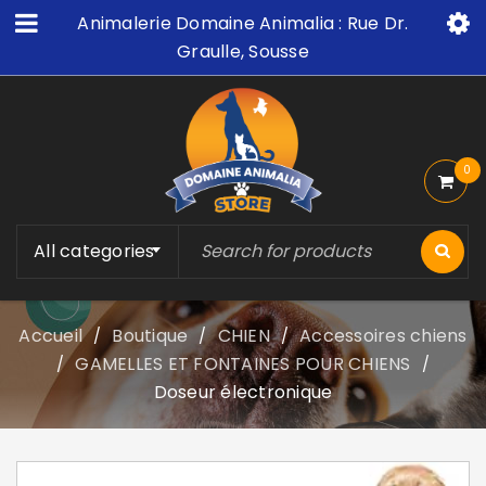
Animalerie Domaine Animalia : Rue Dr.
Graulle, Sousse
0
All categories
Accueil
Boutique
CHIEN
Accessoires chiens
/
/
/
GAMELLES ET FONTAINES POUR CHIENS
/
/
Doseur électronique