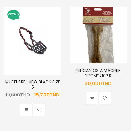
PROMO
FELICAN OS A MACHER
27CM*210GR
MUSELIERE LUPO BLACK SIZE
30,000
TND
5
19,600
TND
15,700
TND