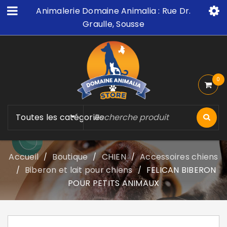
Animalerie Domaine Animalia : Rue Dr.
Graulle, Sousse
0
Toutes les catégories
Accueil
Boutique
CHIEN
Accessoires chiens
/
/
/
Biberon et lait pour chiens
FELICAN BIBERON
/
/
POUR PETITS ANIMAUX