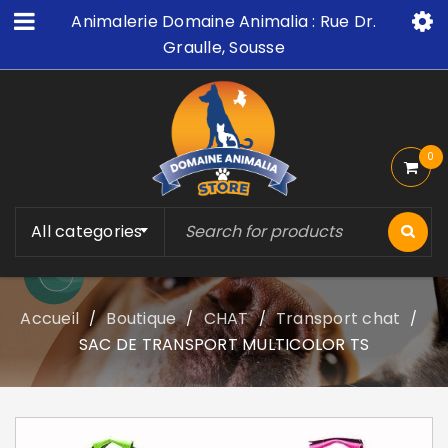
Animalerie Domaine Animalia : Rue Dr.
Graulle, Sousse
0
All categories
Accueil
Boutique
CHAT
Transport chat
/
/
/
/
SAC DE TRANSPORT MULTICOLOR TS