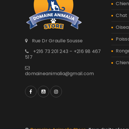
Chie
Chat
Oisea
Poiss
Rue Dr Graulle Sousse
Rong
+216 73 201 243 – +216 98 467
517
Chien
domaineanimalia@gmail.com