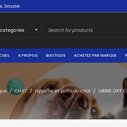
e, Sousse
 categories
CUEIL
A PROPOS
BOUTIQUE
ACHETEZ PAR MARQUE
que
CHAT
Hygiène et soins du chat
URINE OFF C
/
/
/