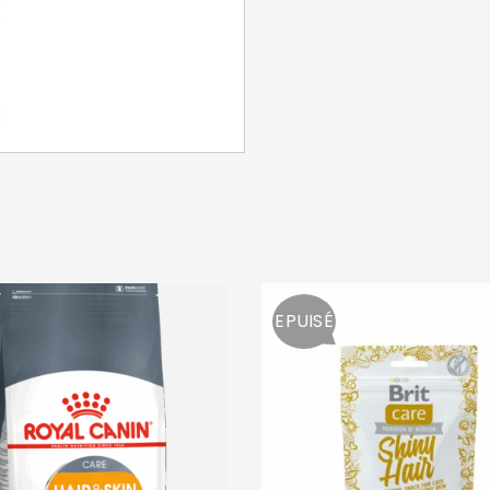
SE CONNECTER
Identifiant ou e-mail
*
Mot de passe
*
EPUISÉ
Se souvenir de moi
SE CONNECTER
MOT DE PASSE PERDU ?