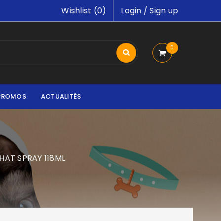
Wishlist (
0
)
Login
/
Sign up
0
PROMOS
ACTUALITÉS
HAT SPRAY 118ML