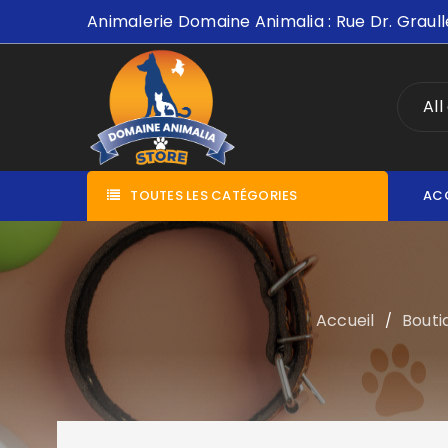
Animalerie Domaine Animalia : Rue Dr. Graull
All
TOUTES LES CATÉGORIES
AC
Accueil
Bouti
/