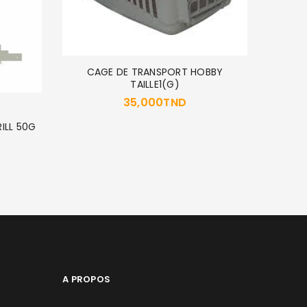
CAGE DE TRANSPORT HOBBY
TAILLE1(G)
35,000
TND
ROYAL 
RILL 50G
A PROPOS