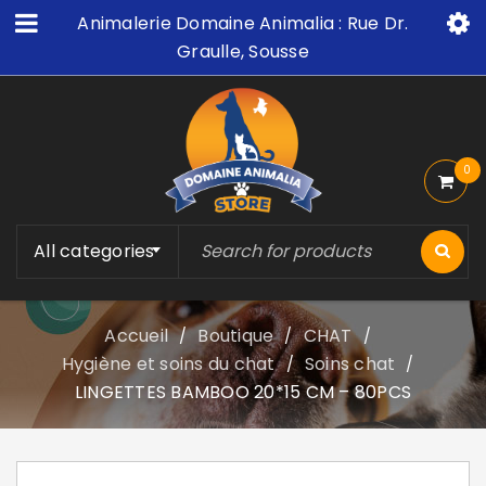
Animalerie Domaine Animalia : Rue Dr.
Graulle, Sousse
0
All categories
Accueil
Boutique
CHAT
/
/
/
Hygiène et soins du chat
Soins chat
/
/
LINGETTES BAMBOO 20*15 CM – 80PCS