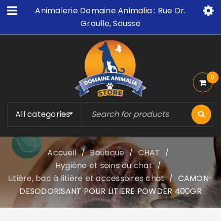
Animalerie Domaine Animalia : Rue Dr.
Graulle, Sousse
0
All categories
Accueil
Boutique
CHAT
/
/
/
Hygiène et soins du chat
/
Litière, bac à litière et accessoires chat
CAMON-
/
DESODORISANT POUR LITIERE POWDER 400GR