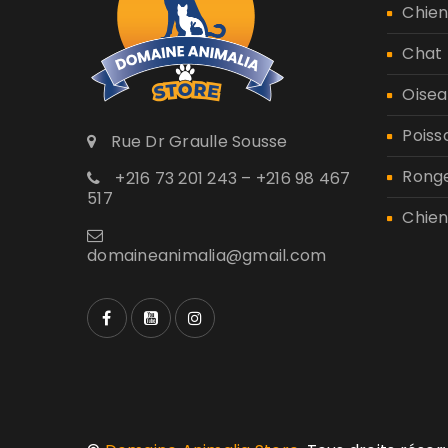
Chie
Chat
Oisea
Poiss
Rue Dr Graulle Sousse
Rong
+216 73 201 243 – +216 98 467
517
Chien
domaineanimalia@gmail.com