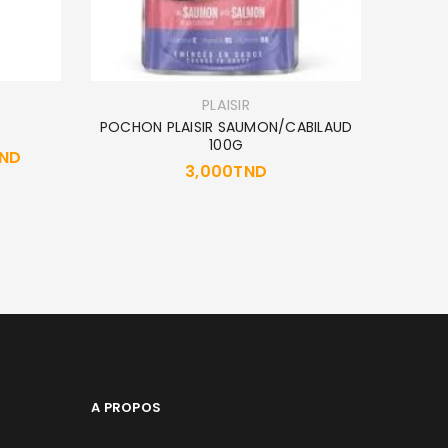
PLAISIR
POCHON PLAISIR SAUMON/CABILAUD
100G
ND
3,000
TND
ROYA
A PROPOS