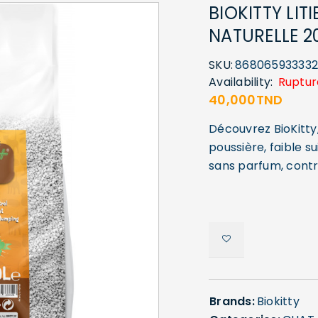
BIOKITTY LI
NATURELLE 2
SKU:
86806593333
Availability:
Ruptur
40,000
TND
Découvrez BioKitty,
poussière, faible s
sans parfum, contr
Brands:
Biokitty