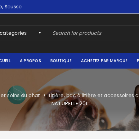
e, Sousse
 categories
CUEIL
A PROPOS
BOUTIQUE
ACHETEZ PAR MARQUE
et soins du chat
Litière, bac à litière et accessoires 
/
NATURELLE 20L