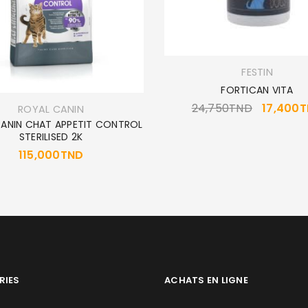
FESTIN
FORTICAN VITA
24,750
TND
17,400
T
ROYAL CANIN
ANIN CHAT APPETIT CONTROL
STERILISED 2K
115,000
TND
RIES
ACHATS EN LIGNE