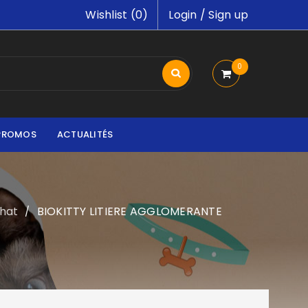
Wishlist (
0
)
Login
/
Sign up
0
PROMOS
ACTUALITÉS
chat
BIOKITTY LITIERE AGGLOMERANTE
/