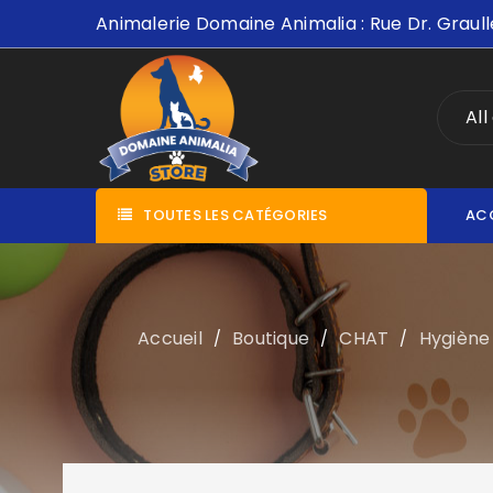
Animalerie Domaine Animalia : Rue Dr. Graull
All
TOUTES LES CATÉGORIES
AC
Accueil
Boutique
CHAT
Hygiène 
/
/
/