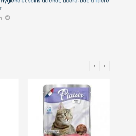
,
Hygiène et soins du chat
,
Litière, bac à litière
t