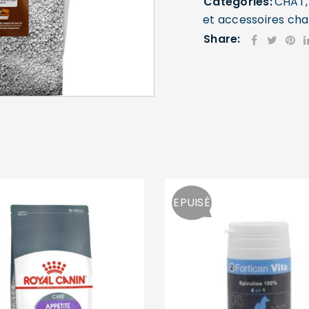
Categories:
CHAT
et accessoires cha
Share:
SE CONNECTER
Identifiant ou e-mail
*
Mot de passe
*
EPUISÉ
Se souvenir de moi
SE CONNECTER
MOT DE PASSE PERDU ?