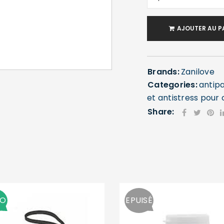
AJOUTER AU P
Brands:
Zanilove
SE CONNECTER
Categories:
antipa
et antistress pour 
Identifiant ou e-mail
*
Share:
Mot de passe
*
MO
EPUISÉ
Se souvenir de moi
SE CONNECTER