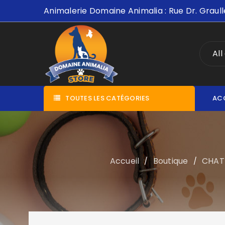
Animalerie Domaine Animalia : Rue Dr. Graull
All
TOUTES LES CATÉGORIES
AC
Accueil
Boutique
CHAT
/
/