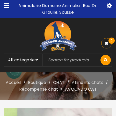
Animalerie Domaine Animalia : Rue Dr.
Graulle, Sousse
0
All categories
Accueil
Boutique
CHAT
Aliments chats
/
/
/
/
Récompense chat
AVOCADO CAT
/