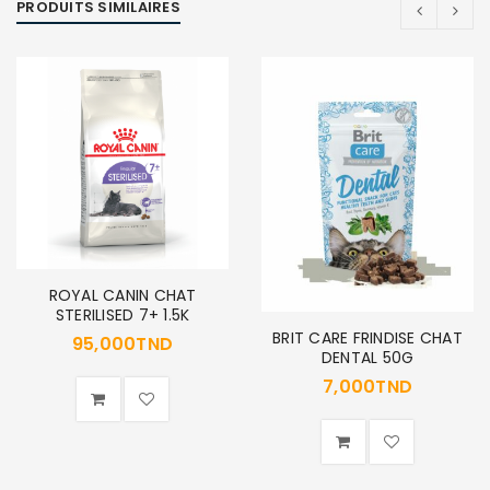
PRODUITS SIMILAIRES
SE CONNECTER
Identifiant ou e-mail
*
Mot de passe
*
ROYAL CANIN CHAT
STERILISED 7+ 1.5K
BRIT CARE FRINDISE CHAT
95,000
TND
DENTAL 50G
Se souvenir de moi
SE CONNECTER
7,000
TND
MOT DE PASSE PERDU ?