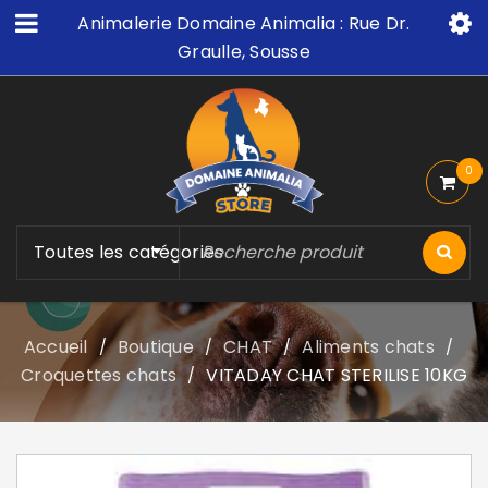
Animalerie Domaine Animalia : Rue Dr.
Graulle, Sousse
0
Toutes les catégories
Accueil
Boutique
CHAT
Aliments chats
/
/
/
/
Croquettes chats
VITADAY CHAT STERILISE 10KG
/