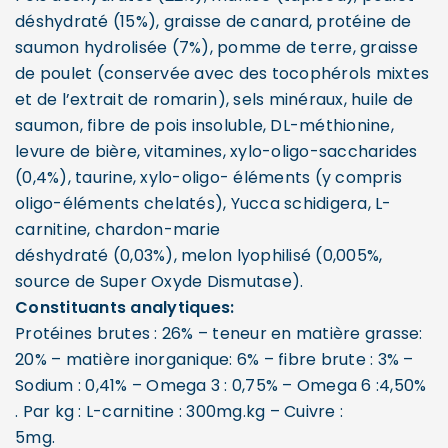
déshydraté (15%), graisse de canard, protéine de
saumon hydrolisée (7%), pomme de terre, graisse
de poulet (conservée avec des tocophérols mixtes
et de l’extrait de romarin), sels minéraux, huile de
saumon, fibre de pois insoluble, DL-méthionine,
levure de bière, vitamines, xylo-oligo-saccharides
(0,4%), taurine, xylo-oligo- éléments (y compris
oligo-éléments chelatés), Yucca schidigera, L-
carnitine, chardon-marie
déshydraté (0,03%), melon lyophilisé (0,005%,
source de Super Oxyde Dismutase).
Constituants analytiques:
Protéines brutes : 26% – teneur en matière grasse:
20% – matière inorganique: 6% – fibre brute : 3% –
Sodium : 0,41% – Omega 3 : 0,75% – Omega 6 :4,50%
. Par kg : L-carnitine : 300mg.kg – Cuivre :
5mg.