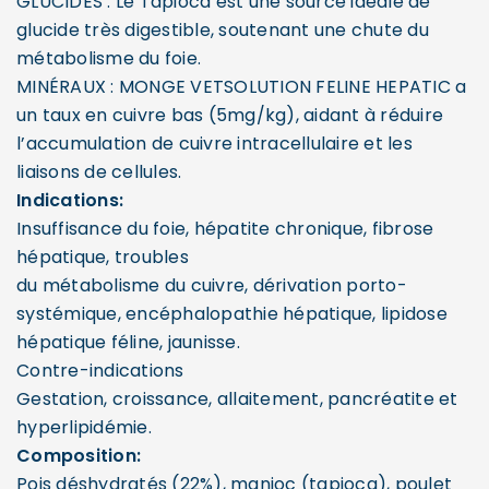
GLUCIDES : Le Tapioca est une source idéale de
glucide très digestible, soutenant une chute du
métabolisme du foie.
MINÉRAUX : MONGE VETSOLUTION FELINE HEPATIC a
un taux en cuivre bas (5mg/kg), aidant à réduire
l’accumulation de cuivre intracellulaire et les
liaisons de cellules.
Indications:
Insuffisance du foie, hépatite chronique, fibrose
hépatique, troubles
du métabolisme du cuivre, dérivation porto-
systémique, encéphalopathie hépatique, lipidose
hépatique féline, jaunisse.
Contre-indications
Gestation, croissance, allaitement, pancréatite et
hyperlipidémie.
Composition:
Pois déshydratés (22%), manioc (tapioca), poulet