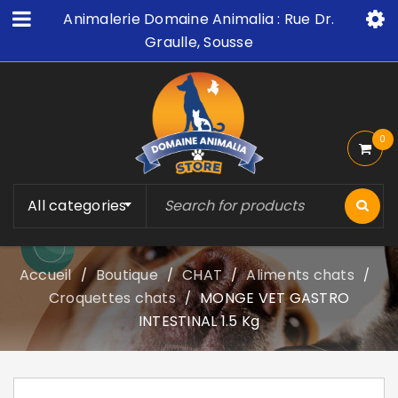
Animalerie Domaine Animalia : Rue Dr.
Graulle, Sousse
0
All categories
Accueil
Boutique
CHAT
Aliments chats
/
/
/
/
Croquettes chats
MONGE VET GASTRO
/
INTESTINAL 1.5 Kg