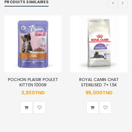
PRODUITS SIMILAIRES
SE CONNECTER
Identifiant ou e-mail
*
Mot de passe
*
POCHON PLAISIR POULET
ROYAL CANIN CHAT
KITTEN 100GR
STERILISED 7+ 1.5K
3,300
TND
95,000
TND
Se souvenir de moi
SE CONNECTER
MOT DE PASSE PERDU ?