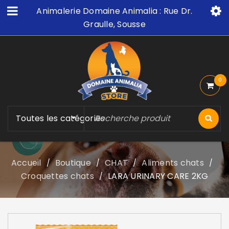
Animalerie Domaine Animalia : Rue Dr.
Graulle, Sousse
0
Toutes les catégories
Accueil
Boutique
CHAT
Aliments chats
/
/
/
/
Croquettes chats
LARA URINARY CARE 2KG
/