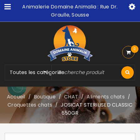
Animalerie Domaine Animalia : Rue Dr.
Graulle, Sousse
0
Toutes les catégories
Accueil
Boutique
CHAT
Aliments chats
/
/
/
/
Croquettes chats
JOSICAT STERILISED CLASSIC
/
650GR