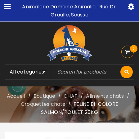
Animalerie Domaine Animalia : Rue Dr.
Graulle, Sousse
0
All categories
Accueil
Boutique
CHAT
Aliments chats
/
/
/
/
Croquettes chats
FELINE BI-COLORE
/
SALMON/POULET 20KG