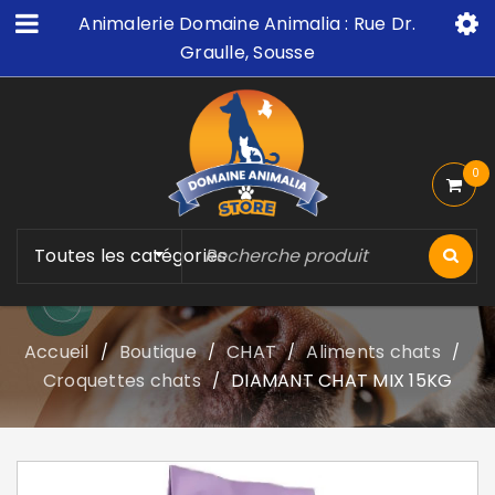
Animalerie Domaine Animalia : Rue Dr.
Graulle, Sousse
0
Toutes les catégories
Accueil
Boutique
CHAT
Aliments chats
/
/
/
/
Croquettes chats
DIAMANT CHAT MIX 15KG
/