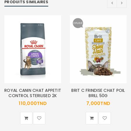
PRODUITS SIMILAIRES
SE CONNECTER
EPUISÉ
Identifiant ou e-mail
*
Mot de passe
*
ROYAL CANIN CHAT APPETIT
BRIT C FRINDISE CHAT POIL
CONTROL STERILISED 2K
BRILL 50G
Se souvenir de moi
SE CONNECTER
110,000
TND
7,000
TND
MOT DE PASSE PERDU ?