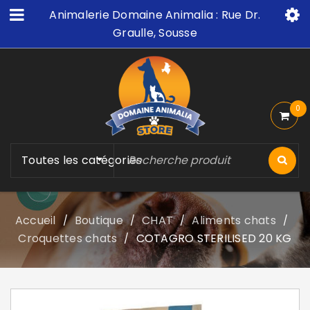
Animalerie Domaine Animalia : Rue Dr.
Graulle, Sousse
0
Toutes les catégories
Accueil
Boutique
CHAT
Aliments chats
/
/
/
/
Croquettes chats
COTAGRO STERILISED 20 KG
/