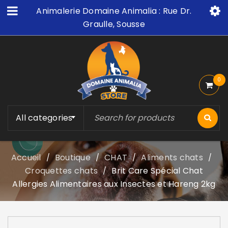
Animalerie Domaine Animalia : Rue Dr.
Graulle, Sousse
0
All categories
Accueil
Boutique
CHAT
Aliments chats
/
/
/
/
Croquettes chats
Brit Care Spécial Chat
/
Allergies Alimentaires aux Insectes et Hareng 2kg