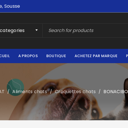
e, Sousse
 categories
CUEIL
A PROPOS
BOUTIQUE
ACHETEZ PAR MARQUE
AT
Aliments chats
Croquettes chats
BONACIBO 
/
/
/