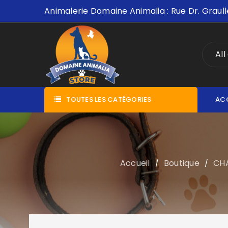
Animalerie Domaine Animalia : Rue Dr. Graull
All
TOUTES LES CATÉGORIES
AC
Accueil
Boutique
CH
/
/