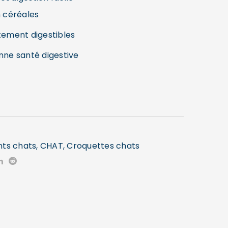
n céréales
tement digestibles
nne santé digestive
nts chats
,
CHAT
,
Croquettes chats