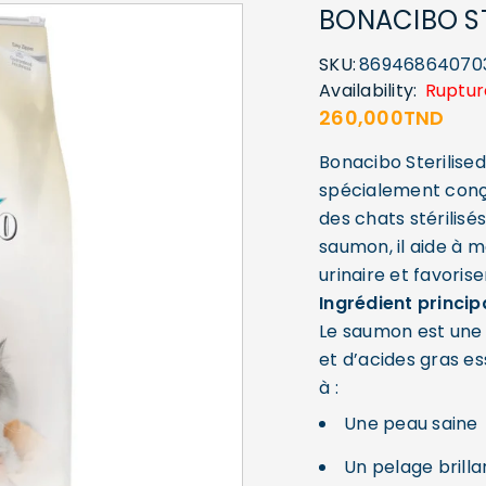
BONACIBO ST
SKU:
86946864070
Availability:
Ruptur
260,000
TND
Bonacibo Sterilise
spécialement conçu
des chats stérilisé
saumon, il aide à m
urinaire et favoris
Ingrédient princip
Le saumon est une 
et d’acides gras e
à :
Une peau saine
Un pelage brilla