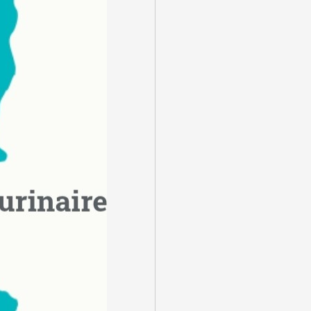
SE CONNECTER
Identifiant ou e-mail
*
Mot de passe
*
Se souvenir de moi
SE CONNECTER