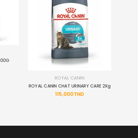
100G
ROYAL CANIN
ROYAL CANIN CHAT URINARY CARE 2Kg
ROY
115,000
TND
10