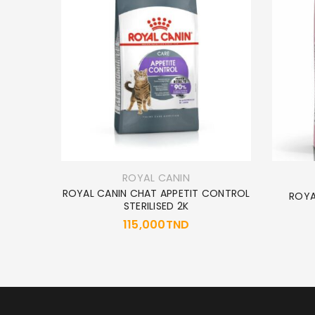
ND
ROYAL CANIN
ROYAL CANIN CHAT APPETIT CONTROL
ROYA
STERILISED 2K
115,000
TND