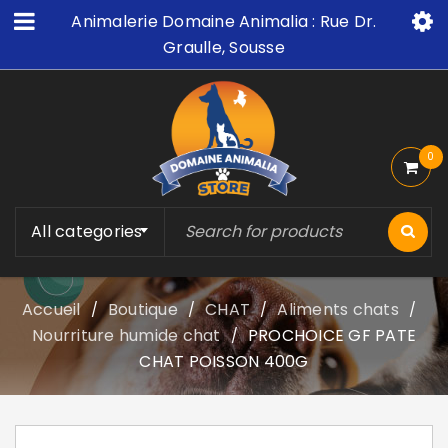
Animalerie Domaine Animalia : Rue Dr.
Graulle, Sousse
0
All categories
Accueil
Boutique
CHAT
Aliments chats
/
/
/
/
Nourriture humide chat
PROCHOICE GF PATE
/
CHAT POISSON 400G