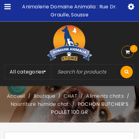
Animalerie Domaine Animalia : Rue Dr.
Graulle, Sousse
0
All categories
Accueil
Boutique
CHAT
Aliments chats
/
/
/
/
Nourriture humide chat
POCHON BUTCHER’S
/
POULET 100 GR