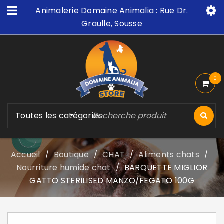
Animalerie Domaine Animalia : Rue Dr.
Graulle, Sousse
0
Toutes les catégories
Accueil
Boutique
CHAT
Aliments chats
/
/
/
/
Nourriture humide chat
BARQUETTE MIGLIOR
/
GATTO STERILISED MANZO/FEGATO 100G