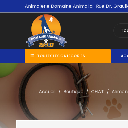
Animalerie Domaine Animalia : Rue Dr. Graull
Tou
TOUTES LES CATÉGORIES
AC
Accueil
Boutique
CHAT
Alimen
/
/
/