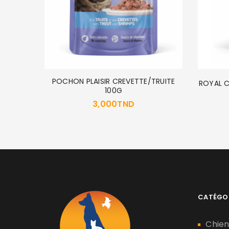
 7+ 1.5K
POCHON PLAISIR CREVETTE/TRUITE
ROYAL C
100G
3,000
TND
CATÉGO
Chie