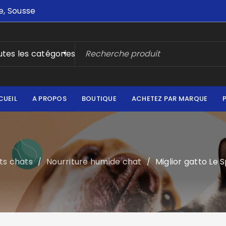
e, Sousse
tes les catégories
CUEIL
A PROPOS
BOUTIQUE
ACHETEZ PAR MARQUE
ts chats
Nourriture humide chat
Miglior gatto Le 
/
/