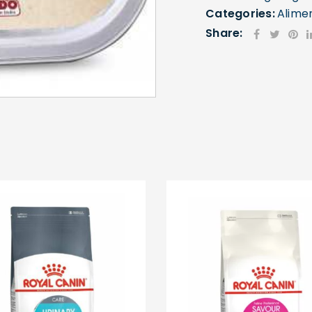
Categories:
Alime
Share:
SE CONNECTER
Identifiant ou e-mail
*
Mot de passe
*
Se souvenir de moi
SE CONNECTER
MOT DE PASSE PERDU ?