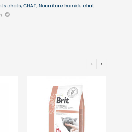
nts chats
,
CHAT
,
Nourriture humide chat
PRO