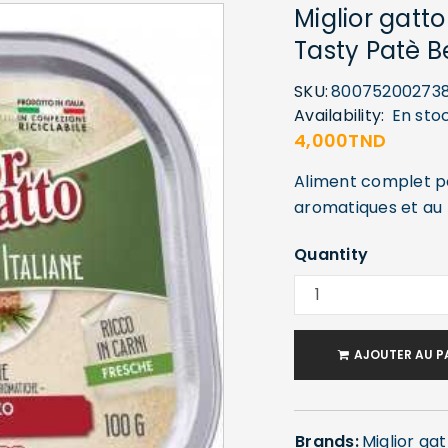
Miglior gatto
Tasty Patè B
SKU:
80075200273
Availability:
En sto
4,000
TND
Aliment complet po
aromatiques et au
Quantity
AJOUTER AU P
Brands:
Miglior ga