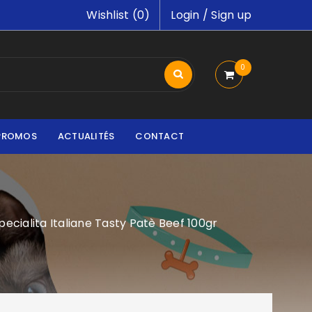
Wishlist (
0
)
Login
/
Sign up
0
PROMOS
ACTUALITÉS
CONTACT
Specialita Italiane Tasty Patè Beef 100gr