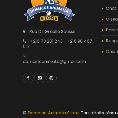
Chat
Oisea
Poiss
Rue Dr Graulle Sousse
Rong
+216 73 201 243 – +216 98 467
517
Chien
domaineanimalia@gmail.com
©
Domaine Animalia Store
. Tous droits rése