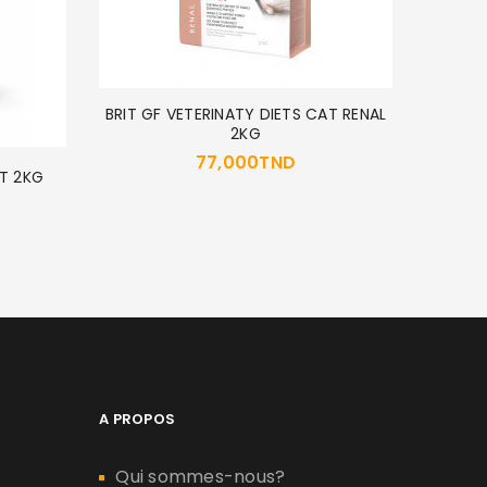
BRIT GF VETERINATY DIETS CAT RENAL
2KG
24
77,000
TND
T 2KG
A PROPOS
Qui sommes-nous?