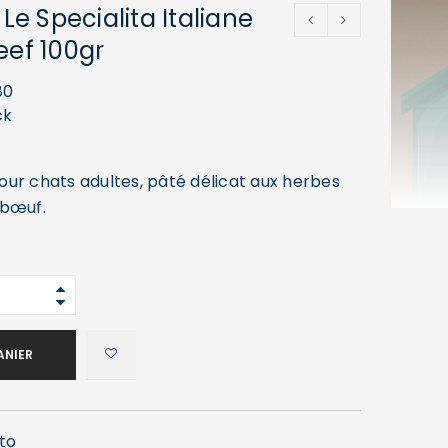
 Le Specialita Italiane
eef 100gr
80
ck
ur chats adultes, pâté délicat aux herbes
 bœuf.
ANIER
tto