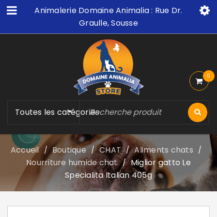
Animalerie Domaine Animalia : Rue Dr.
Graulle, Sousse
0
Toutes les catégories
Accueil
Boutique
CHAT
Aliments chats
/
/
/
/
Nourriture humide chat
Miglior gatto Le
/
Specialita Italian 405g