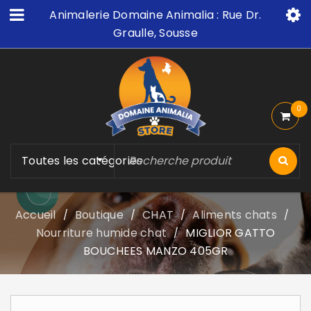
Animalerie Domaine Animalia : Rue Dr.
Graulle, Sousse
0
Toutes les catégories
Accueil
Boutique
CHAT
Aliments chats
/
/
/
/
Nourriture humide chat
MIGLIOR GATTO
/
BOUCHEES MANZO 405GR