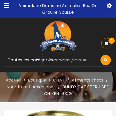
Animalerie Domaine Animalia : Rue Dr.
Graulle, Sousse
0
Toutes les catégories
Accueil
Boutique
CHAT
Aliments chats
/
/
/
/
Nourriture humide chat
BUNDY CAT STERILISED
/
CHIKEN 400G