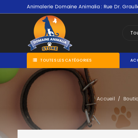
Animalerie Domaine Animalia : Rue Dr. Graull
Tou
TOUTES LES CATÉGORIES
AC
Accueil
Bouti
/