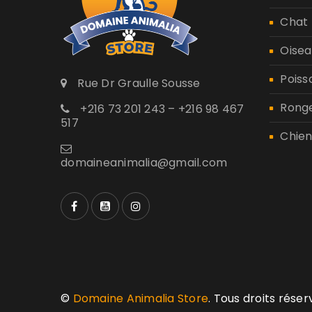
Chat
Oisea
Poiss
Rue Dr Graulle Sousse
Rong
+216 73 201 243 – +216 98 467
517
Chien
domaineanimalia@gmail.com
©
Domaine Animalia Store
. Tous droits rése