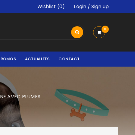
Wishlist (
0
)
Login
/
Sign up
0
PROMOS
ACTUALITÉS
CONTACT
NE AVEC PLUMES