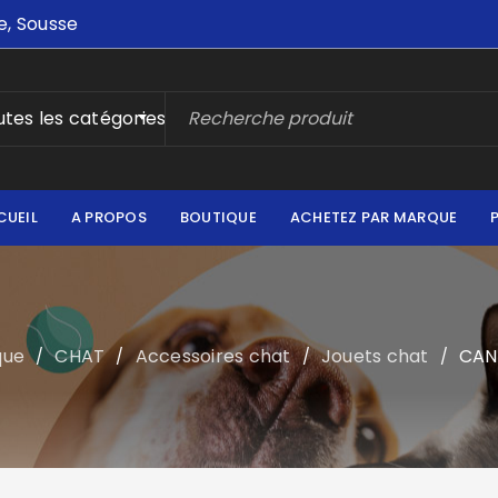
e, Sousse
tes les catégories
CUEIL
A PROPOS
BOUTIQUE
ACHETEZ PAR MARQUE
que
CHAT
Accessoires chat
Jouets chat
CAN
/
/
/
/