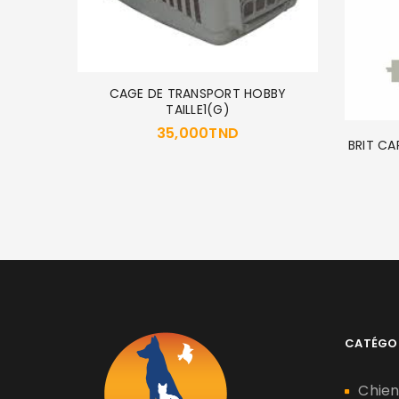
CAGE DE TRANSPORT HOBBY
TAILLE1(G)
35,000
TND
CONTROL
BRIT CA
CATÉGO
Chie