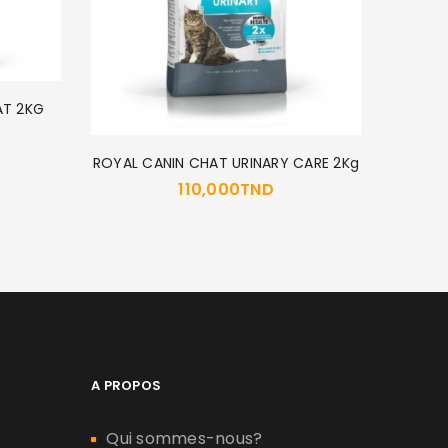
AT 2KG
POCHO
ROYAL CANIN CHAT URINARY CARE 2Kg
110,000
TND
A PROPOS
Qui sommes-nous?