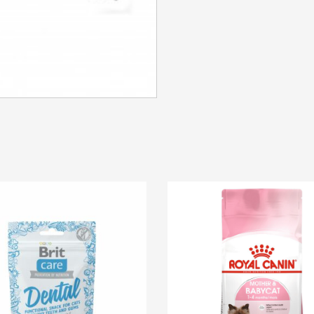
SE CONNECTER
Identifiant ou e-mail
*
Mot de passe
*
Se souvenir de moi
SE CONNECTER
MOT DE PASSE PERDU ?