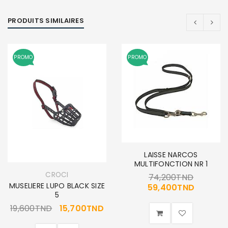
PRODUITS SIMILAIRES
PROMO
PROMO
LAISSE NARCOS
MULTIFONCTION NR 1
CROCI
74,200
TND
MUSELIERE LUPO BLACK SIZE
59,400
TND
5
19,600
TND
15,700
TND