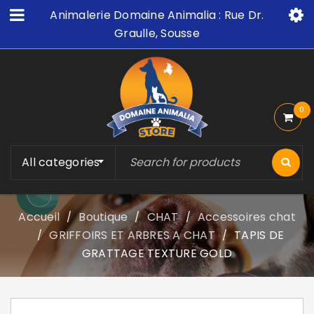
Animalerie Domaine Animalia : Rue Dr.
Graulle, Sousse
0
All categories
Accueil
Boutique
CHAT
Accessoires chat
/
/
/
GRIFFOIRS ET ARBRES A CHAT
TAPIS DE
/
/
GRATTAGE TEXTURE GOLD