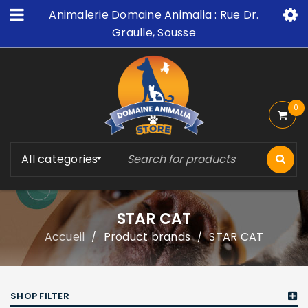
Animalerie Domaine Animalia : Rue Dr.
Graulle, Sousse
0
All categories
STAR CAT
Accueil
Product brands
STAR CAT
/
/
SHOP FILTER