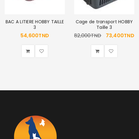
Identifiant ou e-mail
*
BAC A LITIERE HOBBY TAILLE
Cage de transport HOBBY
3
Taille 3
54,600
TND
82,000
TND
73,400
TND
Mot de passe
*
Se souvenir de moi
SE CONNECTER
MOT DE PASSE PERDU ?