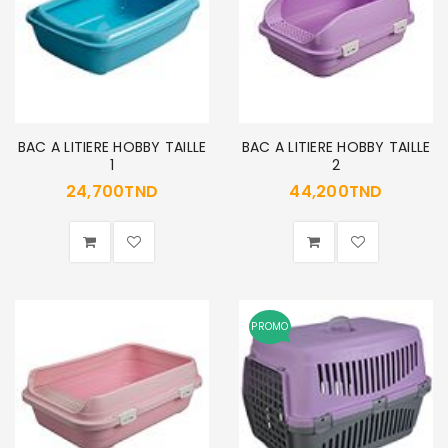
BAC A LITIERE HOBBY TAILLE
BAC A LITIERE HOBBY TAILLE
1
2
24,700
TND
44,200
TND
PROMO
SE CONNECTER