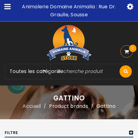
Animalerie Domaine Animalia : Rue Dr.
Graulle, Sousse
0
Toutes les catégories
GATTINO
Accueil
Product brands
Gattino
/
/
FILTRE