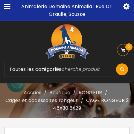
Animalerie Domaine Animalia : Rue Dr.
Graulle, Sousse
0
Toutes les catégories
Accueil
Boutique
RONGEUR
/
/
/
Cages et accessoires rongeur
CAGE RONGEUR 2
/
45X30.5X29