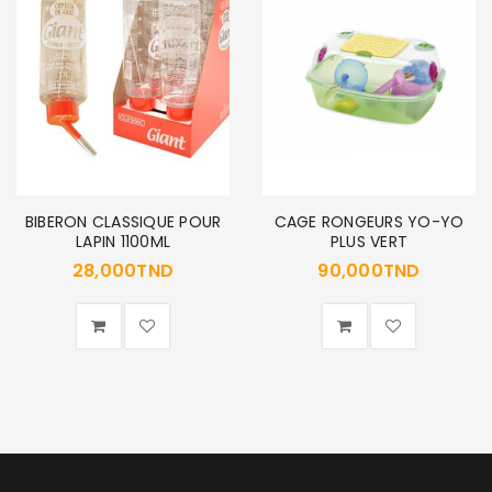
SE CONNECTER
Identifiant ou e-mail
*
Mot de passe
*
BIBERON CLASSIQUE POUR
CAGE RONGEURS YO-YO
LAPIN 1100ML
PLUS VERT
28,000
TND
90,000
TND
Se souvenir de moi
SE CONNECTER
MOT DE PASSE PERDU ?