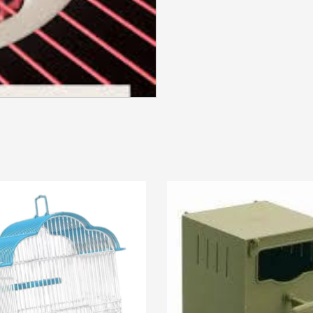
SE CONNECTER
Identifiant ou e-mail
*
Mot de passe
*
Se souvenir de moi
SE CONNECTER
MOT DE PASSE PERDU ?