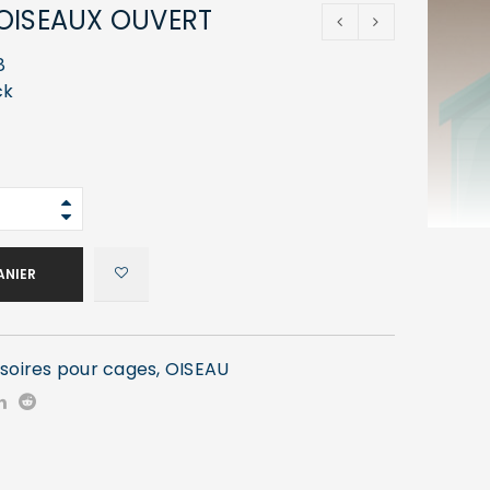
OISEAUX OUVERT
8
ck
ANIER
soires pour cages
,
OISEAU