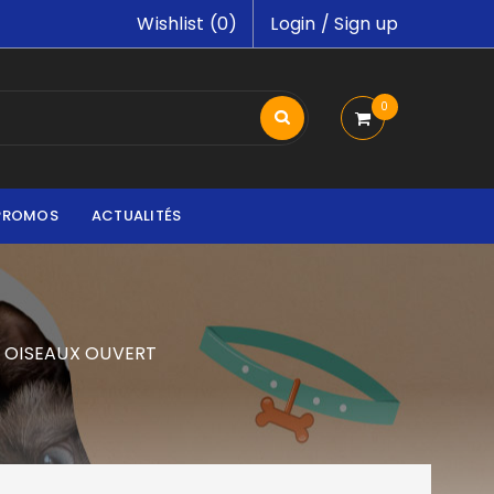
Wishlist (
0
)
Login
/
Sign up
0
PROMOS
ACTUALITÉS
 OISEAUX OUVERT