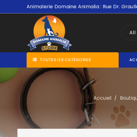
Animalerie Domaine Animalia : Rue Dr. Graull
All
TOUTES LES CATÉGORIES
AC
Accueil
Boutiq
/