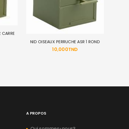
2 CARRE
MANGEOI
NID OISEAUX PERRUCHE ASR 1 ROND
10,000
TND
A PROPOS
Qui sommes-nous?