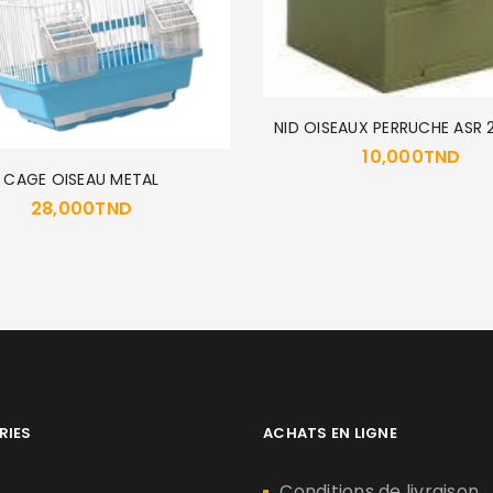
NID OISEAUX PERRUCHE ASR 
10,000
TND
CAGE OISEAU METAL
28,000
TND
RIES
ACHATS EN LIGNE
n
Conditions de livraison