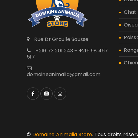
Chat
Oisea
Poiss
Rue Dr Graulle Sousse
Rong
+216 73 201 243 – +216 98 467
517
Chien
domaineanimalia@gmail.com
©
Domaine Animalia Store
. Tous droits rése