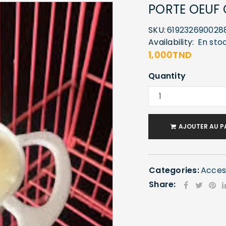
PORTE OEUF 
SKU:
619232690028
Availability:
En sto
1,000
TND
Quantity
AJOUTER AU P
Categories:
Acces
Share: