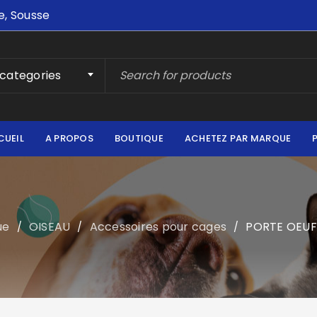
e, Sousse
 categories
CUEIL
A PROPOS
BOUTIQUE
ACHETEZ PAR MARQUE
ue
OISEAU
Accessoires pour cages
PORTE OEUF
/
/
/