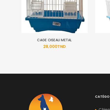
CAGE OISEAU METAL
on
28,000
TND
CATÉGO
Chie