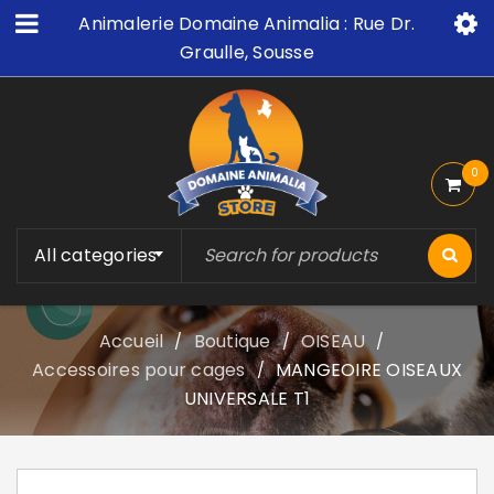
Animalerie Domaine Animalia : Rue Dr.
Graulle, Sousse
0
All categories
Accueil
Boutique
OISEAU
/
/
/
Accessoires pour cages
MANGEOIRE OISEAUX
/
UNIVERSALE T1