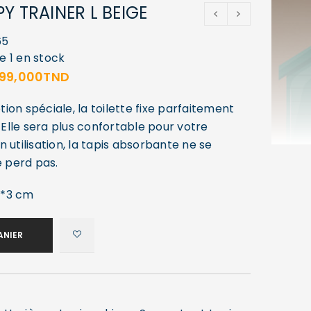
Y TRAINER L BEIGE
65
e 1 en stock
99,000
TND
on spéciale, la toilette fixe parfaitement
. Elle sera plus confortable pour votre
 utilisation, la tapis absorbante ne se
e perd pas.
0*3 cm
ANIER