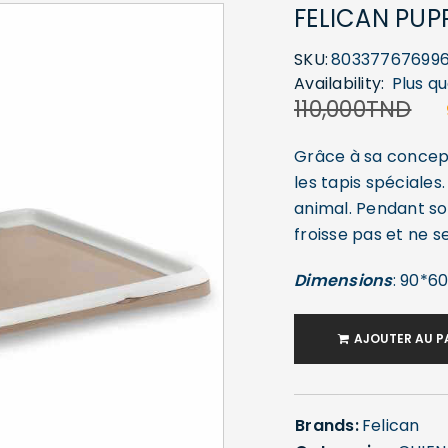
FELICAN PUPP
SKU:
80337767699
Availability:
Plus qu
110,000
TND
Grâce à sa concepti
les tapis spéciales
animal. Pendant son
froisse pas et ne s
Dimensions
: 90*6
AJOUTER AU P
Brands:
Felican