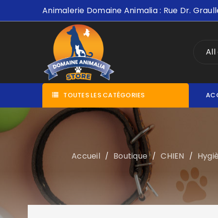
Animalerie Domaine Animalia : Rue Dr. Graull
All
TOUTES LES CATÉGORIES
AC
Accueil
Boutique
CHIEN
Hygiè
/
/
/