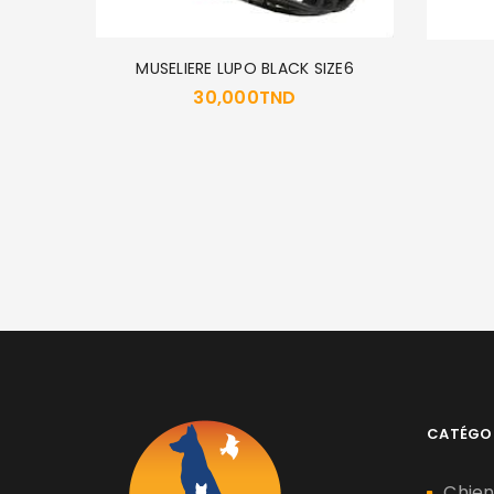
MUSELIERE LUPO BLACK SIZE6
30,000
TND
ZE 9
ND
CATÉGO
Chie