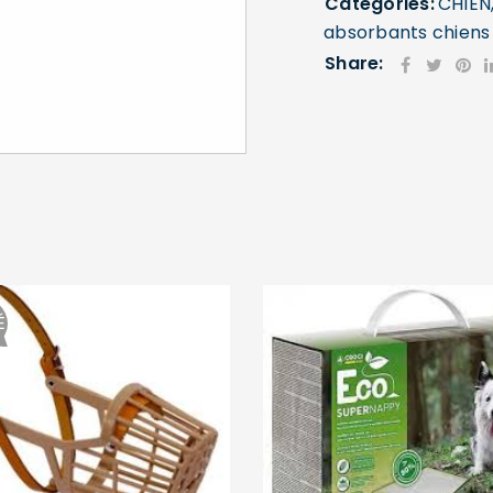
Categories:
CHIEN
absorbants chiens
Share:
SE CONNECTER
Identifiant ou e-mail
*
Mot de passe
*
É
Se souvenir de moi
SE CONNECTER
MOT DE PASSE PERDU ?