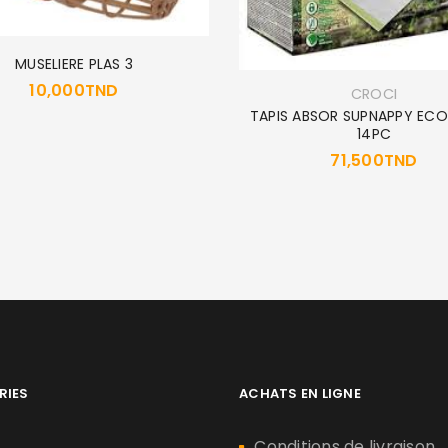
MUSELIERE PLAS 3
10,000
TND
CROCI
TAPIS ABSOR SUPNAPPY EC
14PC
71,500
TND
RIES
ACHATS EN LIGNE
n
Conditions de livraison