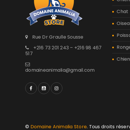
Chat
Oisea
Poiss
Rue Dr Graulle Sousse
Rong
+216 73 201 243 – +216 98 467
517
Chien
domaineanimalia@gmail.com
©
Domaine Animalia Store
. Tous droits rése