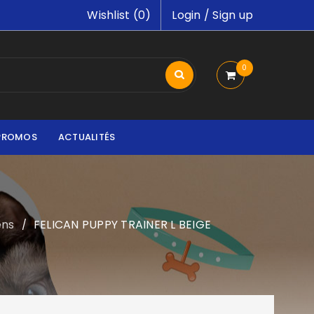
Wishlist (
0
)
Login
/
Sign up
0
PROMOS
ACTUALITÉS
ens
FELICAN PUPPY TRAINER L BEIGE
/