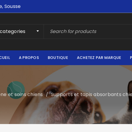
e, Sousse
 categories
CUEIL
A PROPOS
BOUTIQUE
ACHETEZ PAR MARQUE
ne et soins chiens
Supports et tapis absorbants chi
/