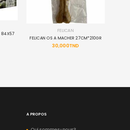
FELICAN
O 84X57
FELICAN OS A MACHER 27CM*210GR
30,000
TND
ROYAL 
A PROPOS
Qui sommes-nous?