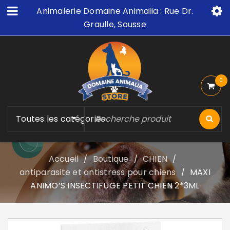
Animalerie Domaine Animalia : Rue Dr.
Graulle, Sousse
0
Toutes les catégories
Accueil
Boutique
CHIEN
/
/
/
antiparasite et antistress pour chiens
MAXI
/
ANIMO’S INSECTIFUGE PETIT CHIEN 2*3ML