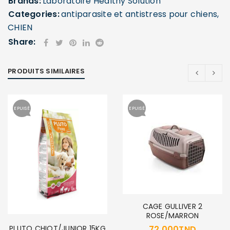
Brands:
Laboratoire Healthy Solution
Categories:
antiparasite et antistress pour chiens
,
CHIEN
Share:
PRODUITS SIMILAIRES
SE CONNECTER
Identifiant ou e-mail
*
EPUISÉ
EPUISÉ
Mot de passe
*
CAGE GULLIVER 2
Se souvenir de moi
SE CONNECTER
ROSE/MARRON
PLUTO CHIOT/JUNIOR 15KG
72,000
TND