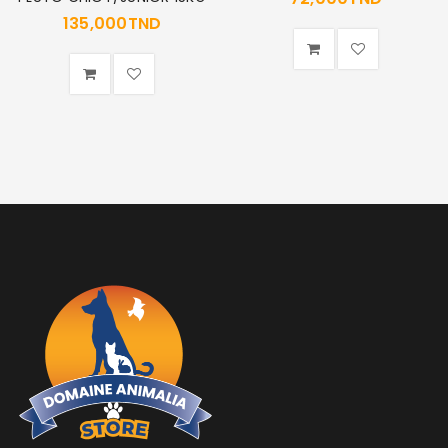
MOT DE PASSE PERDU ?
135,000
TND