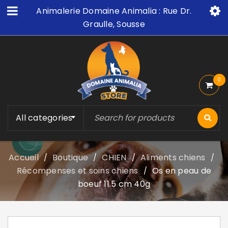
Animalerie Domaine Animalia : Rue Dr.
Graulle, Sousse
0
All categories
Accueil
Boutique
CHIEN
Aliments chiens
/
/
/
/
Récompenses et soins chiens
Os en peau de
/
boeuf 11.5 cm 40g