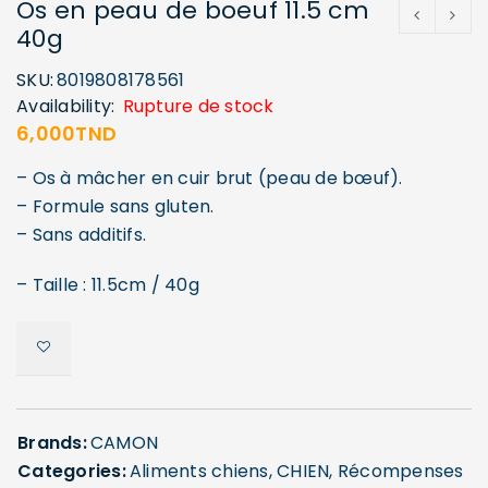
Os en peau de boeuf 11.5 cm
40g
SKU:
8019808178561
Availability:
Rupture de stock
6,000
TND
– Os à mâcher en cuir brut (peau de bœuf).
– Formule sans gluten.
– Sans additifs.
– Taille : 11.5cm / 40g
Brands:
CAMON
Categories:
Aliments chiens
,
CHIEN
,
Récompenses