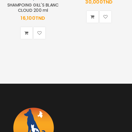
30,000
TND
SHAMPOING GILL'S BLANC
CLOUD 200 ml
16,100
TND