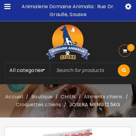
Animalerie Domaine Animalia : Rue Dr.
Graulle, Sousse
0
All categories
Accueil
Boutique
CHIEN
Aliments chiens
/
/
/
/
Croquettes chiens
JOSERA MENU 12.5KG
/