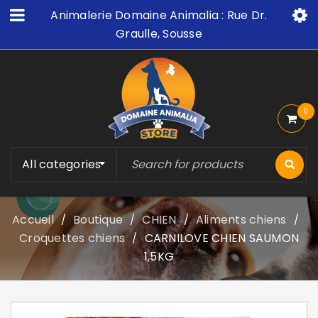
Animalerie Domaine Animalia : Rue Dr.
Graulle, Sousse
0
All categories
Accueil
Boutique
CHIEN
Aliments chiens
/
/
/
/
Croquettes chiens
CARNILOVE CHIEN SAUMON
/
1,5KG