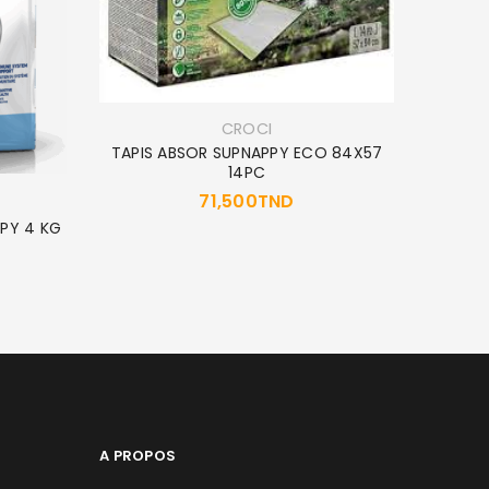
CROCI
TAPIS ABSOR SUPNAPPY ECO 84X57
14PC
71,500
TND
PPY 4 KG
A PROPOS