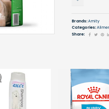
Brands:
Amity
Categories:
Alime
SE CONNECTER
Share:
Identifiant ou e-mail
*
Mot de passe
*
É
Se souvenir de moi
SE CONNECTER
MOT DE PASSE PERDU ?