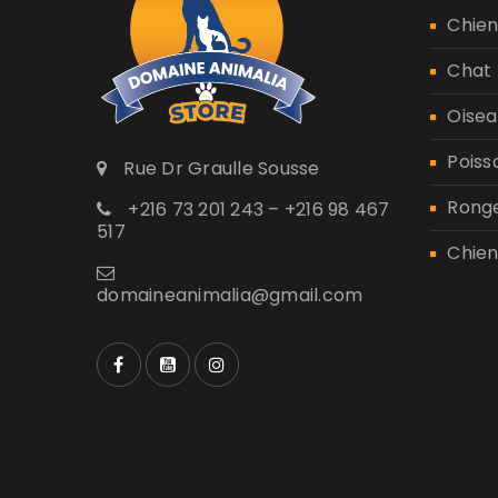
Chie
Chat
Oisea
Poiss
Rue Dr Graulle Sousse
Rong
+216 73 201 243 – +216 98 467
517
Chien
domaineanimalia@gmail.com