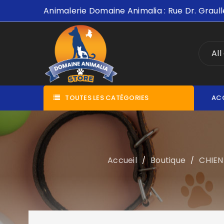
Animalerie Domaine Animalia : Rue Dr. Graull
All
TOUTES LES CATÉGORIES
AC
Accueil
Boutique
CHIEN
/
/