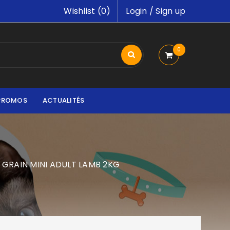
Wishlist (
0
)
Login
/
Sign up
0
PROMOS
ACTUALITÉS
 GRAIN MINI ADULT LAMB 2KG