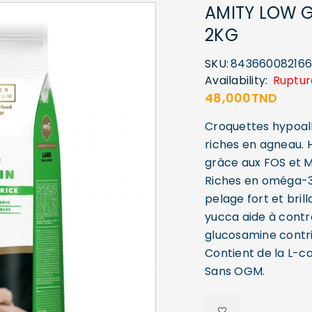
AMITY LOW G
2KG
SKU:
84366008216
Availability:
Ruptur
48,000
TND
Croquettes hypoall
riches en agneau. H
grâce aux FOS et MO
Riches en oméga-3 
pelage fort et bril
yucca aide à contr
glucosamine contri
Contient de la L-c
Sans OGM.