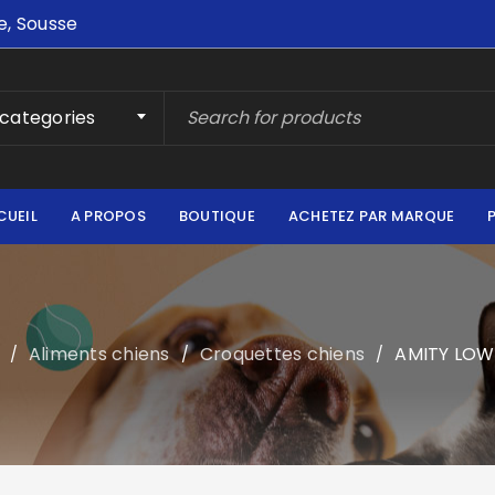
e, Sousse
 categories
CUEIL
A PROPOS
BOUTIQUE
ACHETEZ PAR MARQUE
Aliments chiens
Croquettes chiens
AMITY LOW
/
/
/