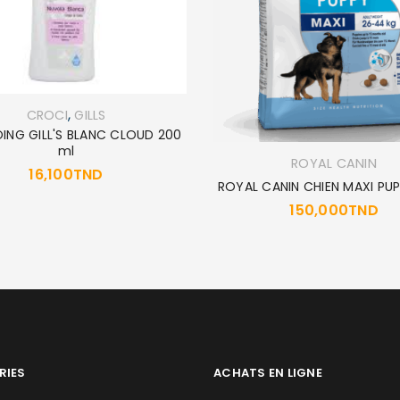
,
CROCI
GILLS
ING GILL'S BLANC CLOUD 200
ml
ROYAL CANIN
16,100
TND
ROYAL CANIN CHIEN MAXI PU
150,000
TND
RIES
ACHATS EN LIGNE