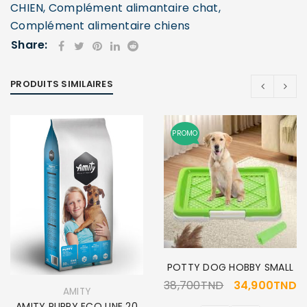
CHIEN
,
Complément alimantaire chat
,
Complément alimentaire chiens
Share:
PRODUITS SIMILAIRES
PROMO
POTTY DOG HOBBY SMALL
38,700
TND
34,900
TND
AMITY
AMITY PUPPY ECO LINE 20