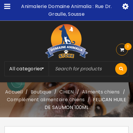
Animalerie Domaine Animalia : Rue Dr.
Graulle, Sousse
0
All categories
Accueil
Boutique
CHIEN
Aliments chiens
/
/
/
/
Complément alimentaire chiens
FELICAN HUILE
/
DE SAUMON 100ML