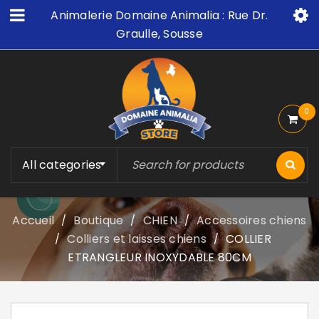
Animalerie Domaine Animalia : Rue Dr.
Graulle, Sousse
0
All categories
Accueil
Boutique
CHIEN
Accessoires chiens
/
/
/
Colliers et laisses chiens
COLLIER
/
/
ETRANGLEUR INOXYDABLE 80CM